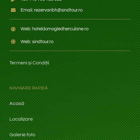
Em
ail:
rezervaribh@sindtour.ro
Web:
hoteldomogledherculane.ro
Web: sindtour.ro
Termeni și Condiții
NAVIGARE RAPIDĂ
Acasă
Localizare
Galerie foto